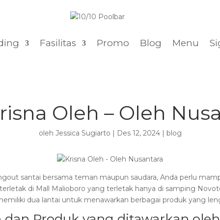
ding
Fasilitas
Promo
Blog
Menu
Si
risna Oleh – Oleh Nusa
oleh
Jessica Sugiarto
|
Des 12, 2024
|
blog
gout santai bersama teman maupun saudara, Anda perlu mampir k
 terletak di Mall Malioboro yang terletak hanya di samping Novot
memiliki dua lantai untuk menawarkan berbagai produk yang leng
 dan Produk yang ditawarkan oleh