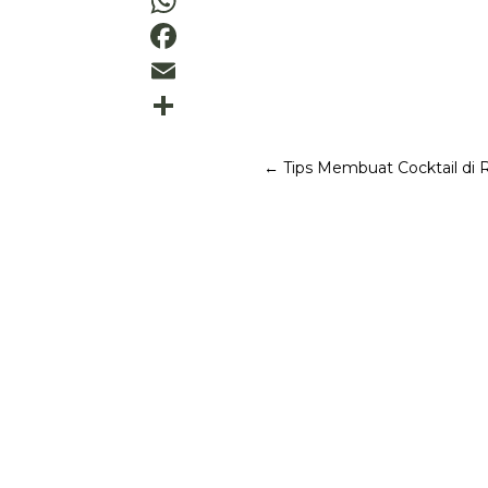
←
Tips Membuat Cocktail di
Victorio Kristianto
Di dalam setiap circle, hampir selalu ada
Berulang kali merencanakan agenda sleepo