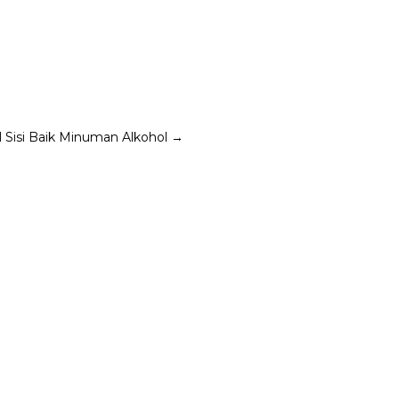
Sisi Baik Minuman Alkohol
→
yang berujung menjadi wacana semata.