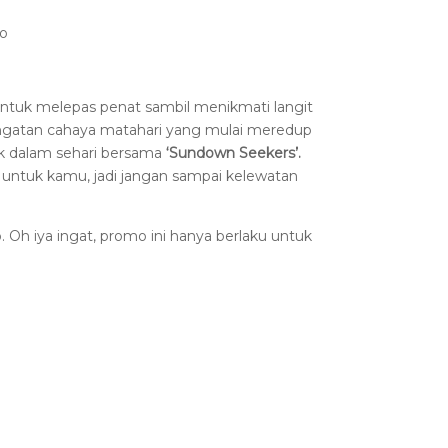
ro
tuk melepas penat sambil menikmati langit
hangatan cahaya matahari yang mulai meredup
k dalam sehari bersama
‘Sundown Seekers’.
ok untuk kamu, jadi jangan sampai kelewatan
 Oh iya ingat, promo ini hanya berlaku untuk