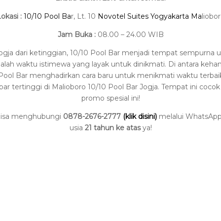
okasi :
10/10 Pool Ba
r, Lt. 10
Novotel Suites Yogyakarta Ma
liobo
Jam Buka :
08.00 – 24.00 WIB
 dari ketinggian, 10/10 Pool Bar menjadi tempat sempurna un
dalah waktu istimewa yang layak untuk dinikmati. Di antara ke
Pool Bar menghadirkan cara baru untuk menikmati waktu terbai
bar tertinggi di Malioboro 10/10 Pool Bar Jogja. Tempat ini coc
promo spesial ini!
u bisa menghubungi
0878-2676-2777
(klik disini)
melalui WhatsApp.
usia
21 tahun ke atas
ya!
Copy
Link
WhatsApp
Facebook
Email