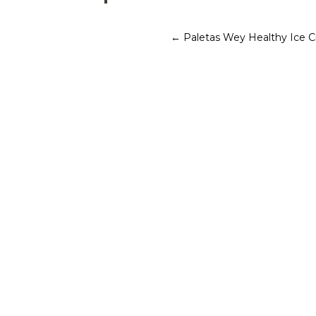
←
Paletas Wey Healthy Ice C
Victorio Kristianto
Di dalam setiap circle, hampir selalu ada
Berulang kali merencanakan agenda sleepo