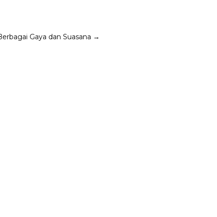
Berbagai Gaya dan Suasana
→
yang berujung menjadi wacana semata.