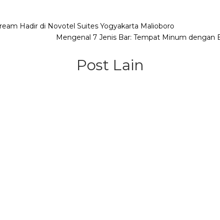
Share
ream Hadir di Novotel Suites Yogyakarta Malioboro
Mengenal 7 Jenis Bar: Tempat Minum dengan 
Post Lain
 satu fenomena yang tidak bisa dihindari, yaitu rencana liburan 
ver atau...