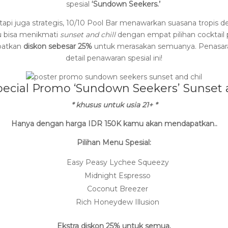
spesial
‘Sundown Seekers.’
k tapi juga strategis, 10/10 Pool Bar menawarkan suasana tro
u bisa menikmati
sunset and chill
dengan empat pilihan cocktai
patkan
diskon sebesar 25%
untuk merasakan semuanya. Penasara
detail penawaran spesial ini!
pecial Promo ‘Sundown Seekers’ Sunset a
* khusus untuk usia 21+ *
Hanya dengan harga IDR 150K kamu akan mendapatkan..
Pilihan Menu Spesial:
Easy Peasy Lychee Squeezy
Midnight Espresso
Coconut Breezer
Rich Honeydew Illusion
Ekstra diskon 25% untuk semua.