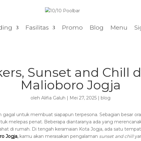
ding
Fasilitas
Promo
Blog
Menu
Si
s, Sunset and Chill di
Malioboro Jogja
oleh
Alifia Galuh
|
Mei 27, 2025
|
blog
nah gagal untuk membuat siapapun terpesona. Sebagian besar or
untuk melepas penat. Beberapa diantaranya ada yang merencanaka
ahat di rumah. Di tengah keramaian Kota Jogja, ada satu tempa
ro Jogja
,
kamu akan merasakan pengalaman
sunset and chill
ya