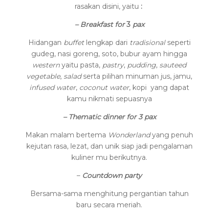
rasakan disini, yaitu
:
– Breakfast for
3
pax
Hidangan
buffet
lengkap dari
tradisional
seperti
gudeg, nasi goreng, soto, bubur ayam hingga
western
yaitu pasta,
pastry
,
pudding
,
sauteed
vegetable
,
salad
serta pilihan minuman jus, jamu,
infused water
,
coconut water
, kopi
yang dapat
kamu nikmati sepuasnya
– Thematic dinner for 3 pax
Makan malam bertema
Wonderland
yang penuh
kejutan rasa, lezat, dan unik siap jadi pengalaman
kuliner mu berikutnya.
–
Countdown party
Bersama-sama menghitung pergantian tahun
baru secara meriah.