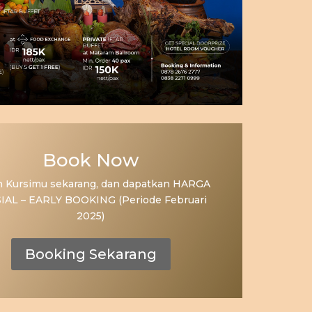
Book Now
 Kursimu sekarang, dan dapatkan HARGA
IAL – EARLY BOOKING (Periode Februari
2025)
Booking Sekarang