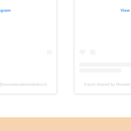
tagram
View 
(@novotelsuitesmalioboro)
A post shared by Novotel