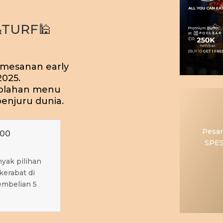
&TURF🕌
mesanan early
2025.
 olahan menu
penjuru dunia.
Pesan
000
SPES
yak pilihan
erabat di
pembelian 5