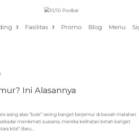
ding
Fasilitas
Promo
Blog
Menu
Si
mur? Ini Alasannya
ris asing alias “bule” sering banget berjemur di bawah matahari.
u sekadar menikmati suasana, mereka kelihatan betah banget
ra kita? Baru...