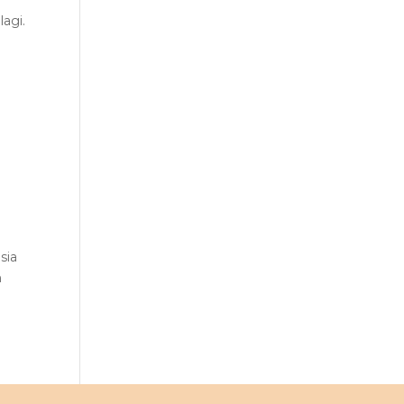
agi.
n
sia
h