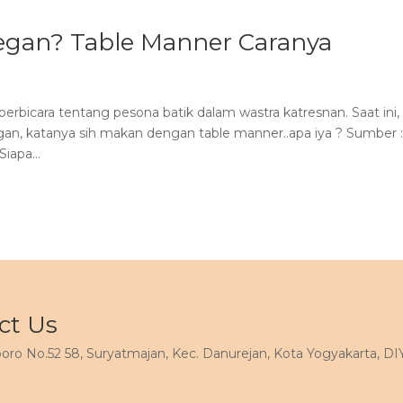
egan? Table Manner Caranya
berbicara tentang pesona batik dalam wastra katresnan. Saat ini,
an, katanya sih makan dengan table manner..apa iya ? Sumber 
iapa...
ct Us
ioboro No.52 58, Suryatmajan, Kec. Danurejan, Kota Yogyakarta, DI