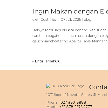
Ingin Makan dengan El
oleh
Gusti Rayi
|
Okt 21, 2025
|
blog
Halo,ketemu lagi nih kita hehehe..kita sudah 
cari tahu bagaimana cara makan dengan eleg
gauchoranchcatering Apa itu Table Manner? S
« Entri Terdahulu
Conta
th
10
floor of Novotel Suites, Jl. Mal
Phone:
(0274) 5018888
Mobile:
+62 878-2676-2777