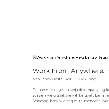
Halaman Utama
Kolam Renang
Bar
Wed
Work From Anywhere: Fle
oleh
Jenny Desta
|
Apr 21, 2026
|
blog
Pernah merasa jenuh kerja di tempat yang i
suasana yang tidak banyak berubah. Lama la
Sekarang, banyak orang mulai mencoba Work