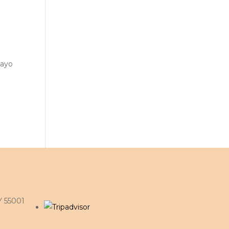
 ayo
:
Y 55001