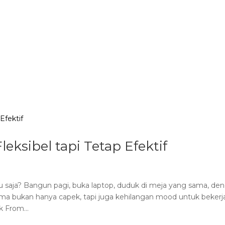
ding
Fasilitas
Promo
Blog
Menu
Si
ksibel tapi Tetap Efektif
tu saja? Bangun pagi, buka laptop, duduk di meja yang sama, de
ma bukan hanya capek, tapi juga kehilangan mood untuk bekerj
 From...