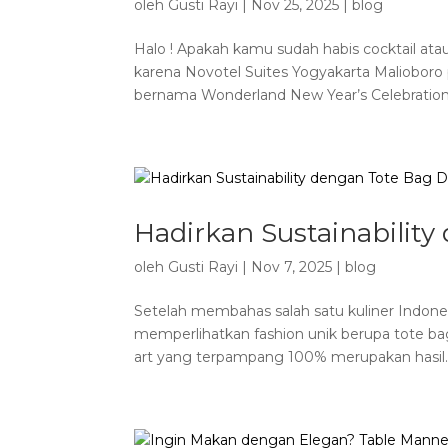
oleh
Gusti Rayi
|
Nov 25, 2025
|
blog
Halo ! Apakah kamu sudah habis cocktail atau
karena Novotel Suites Yogyakarta Malioboro
bernama Wonderland New Year’s Celebration
Hadirkan Sustainabilit
oleh
Gusti Rayi
|
Nov 7, 2025
|
blog
Setelah membahas salah satu kuliner Indones
memperlihatkan fashion unik berupa tote bag h
art yang terpampang 100% merupakan hasil..