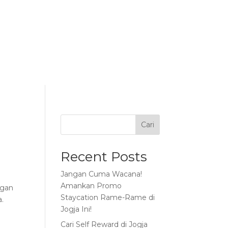
gnature Cocktail
Tentang Kami
ID
Cari
Recent Posts
Jangan Cuma Wacana!
Amankan Promo
ngan
Staycation Rame-Rame di
a.
Jogja Ini!
Cari Self Reward di Jogja